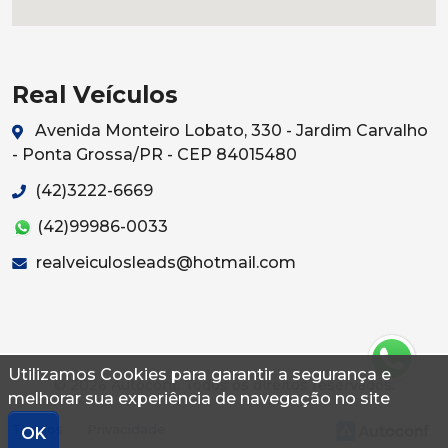
Real Veículos
Avenida Monteiro Lobato, 330 - Jardim Carvalho
- Ponta Grossa/PR - CEP 84015480
(42)3222-6669
(42)99986-0033
realveiculosleads@hotmail.com
Utilizamos Cookies para garantir a segurança e
© 2026 Autoconf. Todos os direitos reservados.
melhorar sua experiência de navegação no site
Termos
Privacidade
OK