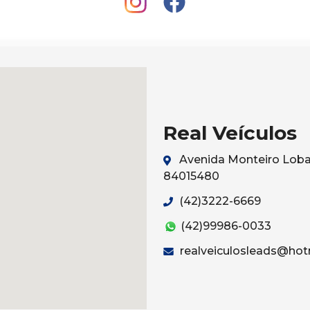
Real Veículos
Avenida Monteiro Lobat
84015480
(42)3222-6669
(42)99986-0033
realveiculosleads@hot