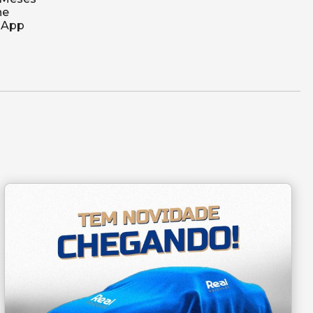
ne
tsApp
m