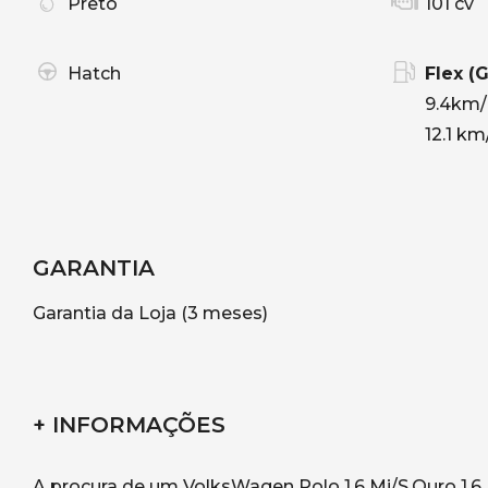
Preto
101 cv
Hatch
Flex (
9.4km/
12.1 km
GARANTIA
Garantia da Loja (3 meses)
+ INFORMAÇÕES
A procura de um VolksWagen Polo 1.6 Mi/S.Ouro 1.6 