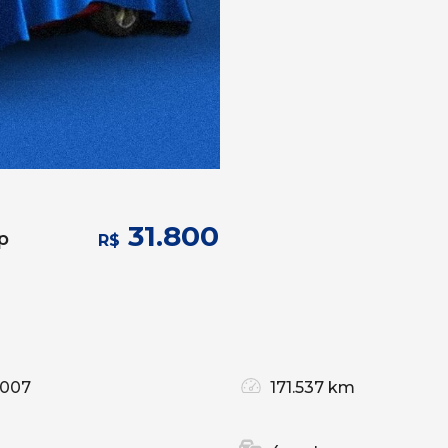
31.800
p
R$
2007
171.537 km