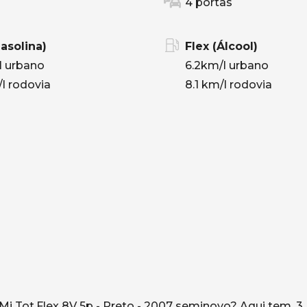
4 portas
Gasolina)
Flex (Álcool)
l urbano
6.2km/l urbano
/l rodovia
8.1 km/l rodovia
Mi Tot.Flex 8V 5p - Preto - 2007 seminovo? Aqui tem. 