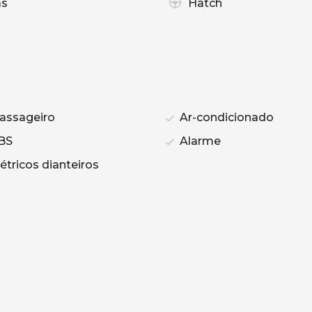
as
Hatch
assageiro
Ar-condicionado
BS
Alarme
étricos dianteiros