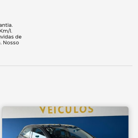
ntia.
Km/l.
úvidas de
a. Nosso