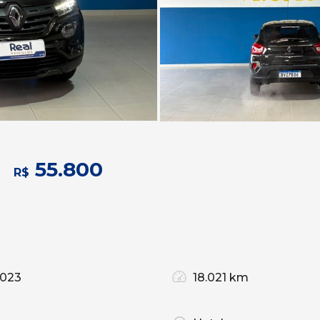
55.800
R$
2023
18.021 km