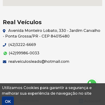
Real Veículos
Avenida Monteiro Lobato, 330 - Jardim Carvalho
- Ponta Grossa/PR - CEP 84015480
(42)3222-6669
(42)99986-0033
realveiculosleads@hotmail.com
Utilizamos Cookies para garantir a segurança e
© 2026 Autoconf. Todos os direitos reservados.
melhorar sua experiência de navegação no site
Termos
Privacidade
OK