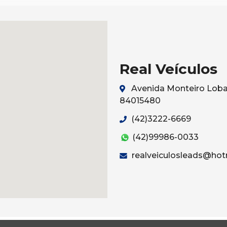
Real Veículos
Avenida Monteiro Lobat
84015480
(42)3222-6669
(42)99986-0033
realveiculosleads@hot