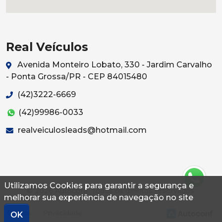
Real Veículos
Avenida Monteiro Lobato, 330 - Jardim Carvalho
- Ponta Grossa/PR - CEP 84015480
(42)3222-6669
(42)99986-0033
realveiculosleads@hotmail.com
Utilizamos Cookies para garantir a segurança e
© 2026 Autoconf. Todos os direitos reservados.
melhorar sua experiência de navegação no site
Termos
Privacidade
OK