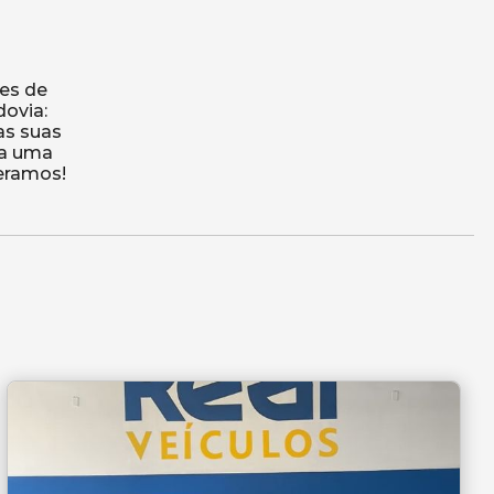
ses de
dovia:
as suas
ça uma