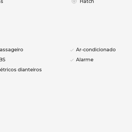
as
Hatch
assageiro
Ar-condicionado
BS
Alarme
étricos dianteiros